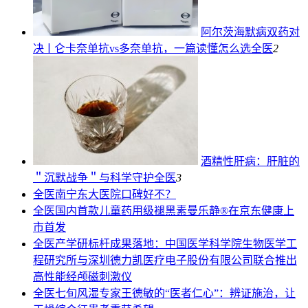
阿尔茨海默病双药对
决ￜ仑卡奈单抗vs多奈单抗，一篇读懂怎么选
全医
2
酒精性肝病：肝脏的
＂沉默战争＂与科学守护
全医
3
全医
南宁东大医院口碑好不？
全医
国内首款儿童药用级褪黑素曼乐静®在京东健康上
市首发
全医
产学研标杆成果落地：中国医学科学院生物医学工
程研究所与深圳德力凯医疗电子股份有限公司联合推出
高性能经颅磁刺激仪
全医
七旬风湿专家王德敏的“医者仁心”：辨证施治，让