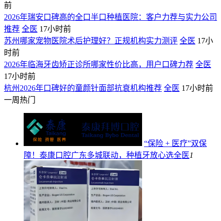
前
2026年瑞安口碑高的全口半口种植医院：客户力荐与实力公司
推荐
全医
17小时前
苏州哪家宠物医院术后护理好？正规机构实力测评
全医
17小
时前
2026年临海牙齿矫正诊所哪家性价比高，用户口碑力荐
全医
17小时前
杭州2026年口碑好的童颜针面部抗衰机构推荐
全医
17小时前
一周热门
“保险 + 医疗”双保
障！泰康口腔广东多城联动，种植牙放心选
全医
1