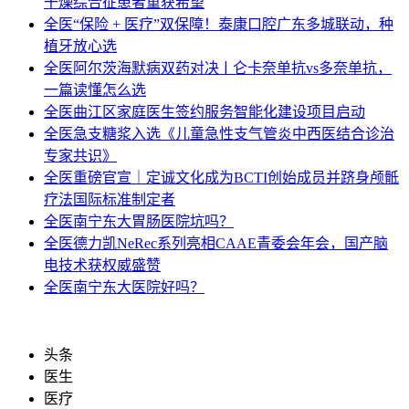
干燥综合征患者重获希望
全医
“保险 + 医疗”双保障！泰康口腔广东多城联动，种
植牙放心选
全医
阿尔茨海默病双药对决ￜ仑卡奈单抗vs多奈单抗，
一篇读懂怎么选
全医
曲江区家庭医生签约服务智能化建设项目启动
全医
急支糖浆入选《儿童急性支气管炎中西医结合诊治
专家共识》
全医
重磅官宣｜定诚文化成为BCTI创始成员并跻身颅骶
疗法国际标准制定者
全医
南宁东大胃肠医院坑吗？
全医
德力凯NeRec系列亮相CAAE青委会年会，国产脑
电技术获权威盛赞
全医
南宁东大医院好吗？
头条
医生
医疗