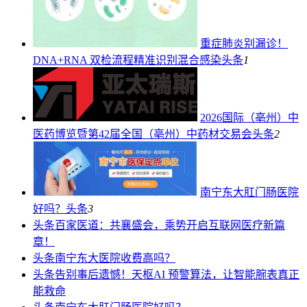
重症肺炎别漏诊！
DNA+RNA 双检流程精准识别混合感染
头条
1
2026国际（亳州）中
医药博览暨第42届全国（亳州）中药材交易会
头条
2
南宁东大肛门肠医院
好吗？
头条
3
头条
百家医道：共襄盛会，乘势开启互联网医疗新篇
章！
头条
南宁东大医院收费高吗？
头条
告别事后遗憾！天枢AI 预警算法，让智能腕表真正
能救命