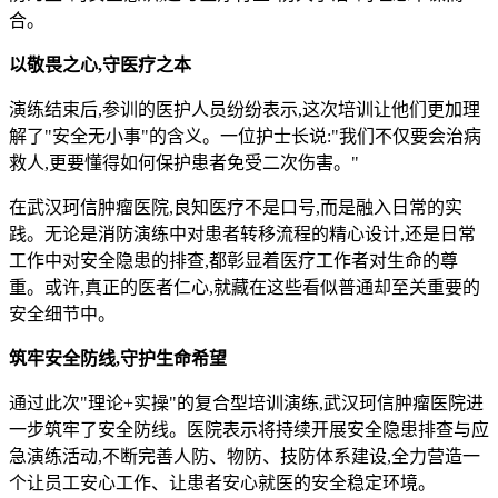
合。
以敬畏之心,守医疗之本
演练结束后,参训的医护人员纷纷表示,这次培训让他们更加理
解了"安全无小事"的含义。一位护士长说:"我们不仅要会治病
救人,更要懂得如何保护患者免受二次伤害。"
在武汉珂信肿瘤医院,良知医疗不是口号,而是融入日常的实
践。无论是消防演练中对患者转移流程的精心设计,还是日常
工作中对安全隐患的排查,都彰显着医疗工作者对生命的尊
重。或许,真正的医者仁心,就藏在这些看似普通却至关重要的
安全细节中。
筑牢安全防线,守护生命希望
通过此次"理论+实操"的复合型培训演练,武汉珂信肿瘤医院进
一步筑牢了安全防线。医院表示将持续开展安全隐患排查与应
急演练活动,不断完善人防、物防、技防体系建设,全力营造一
个让员工安心工作、让患者安心就医的安全稳定环境。