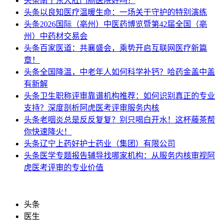
头条
南宁东大肛门肠医院好吗？
头条
以良知医疗温暖生命：一场关于守护的特别演练
头条
2026国际（亳州）中医药博览暨第42届全国（亳
州）中药材交易会
头条
百家医道：共襄盛会，乘势开启互联网医疗新篇
章！
头条
全国降温，中老年人如何科学补钙？哈药金盖中盖
有新解
头条
卫生职称评审靠谱机构推荐：如何识别真正的专业
支持？深度剖析阿虎医考评审服务内核
头条
老咽炎总是反反复复？别只喝白开水！这杯藤茶帮
你快速降火！
头条
辽宁上药好护士药业（集团）有限公司
头条
医学专题报告辅导找哪家机构：从服务内核审视阿
虎医考评审的专业价值
头条
医生