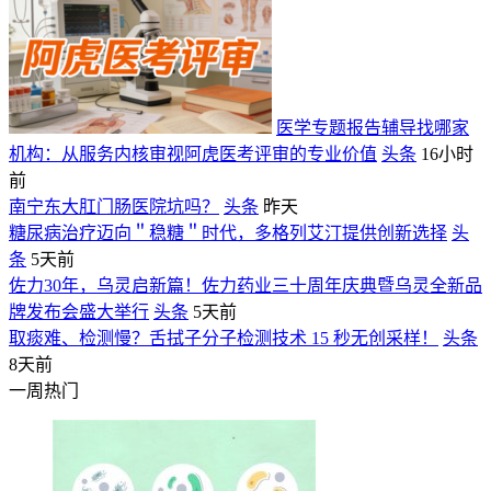
医学专题报告辅导找哪家
机构：从服务内核审视阿虎医考评审的专业价值
头条
16小时
前
南宁东大肛门肠医院坑吗？
头条
昨天
糖尿病治疗迈向＂稳糖＂时代，多格列艾汀提供创新选择
头
条
5天前
佐力30年，乌灵启新篇！佐力药业三十周年庆典暨乌灵全新品
牌发布会盛大举行
头条
5天前
取痰难、检测慢？舌拭子分子检测技术 15 秒无创采样！
头条
8天前
一周热门