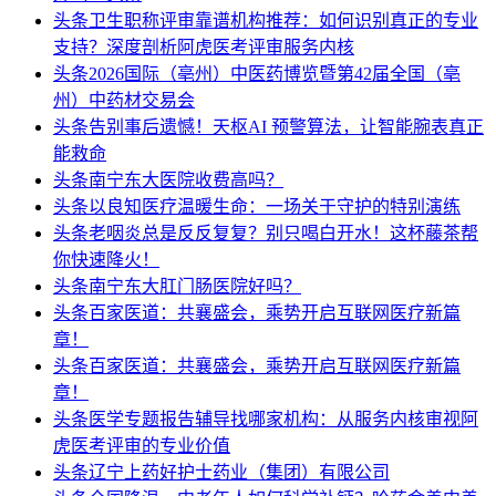
头条
卫生职称评审靠谱机构推荐：如何识别真正的专业
支持？深度剖析阿虎医考评审服务内核
头条
2026国际（亳州）中医药博览暨第42届全国（亳
州）中药材交易会
头条
告别事后遗憾！天枢AI 预警算法，让智能腕表真正
能救命
头条
南宁东大医院收费高吗？
头条
以良知医疗温暖生命：一场关于守护的特别演练
头条
老咽炎总是反反复复？别只喝白开水！这杯藤茶帮
你快速降火！
头条
南宁东大肛门肠医院好吗？
头条
百家医道：共襄盛会，乘势开启互联网医疗新篇
章！
头条
百家医道：共襄盛会，乘势开启互联网医疗新篇
章！
头条
医学专题报告辅导找哪家机构：从服务内核审视阿
虎医考评审的专业价值
头条
辽宁上药好护士药业（集团）有限公司