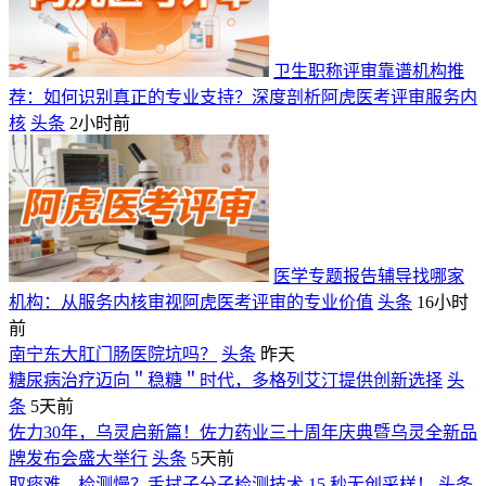
卫生职称评审靠谱机构推
荐：如何识别真正的专业支持？深度剖析阿虎医考评审服务内
核
头条
2小时前
医学专题报告辅导找哪家
机构：从服务内核审视阿虎医考评审的专业价值
头条
16小时
前
南宁东大肛门肠医院坑吗？
头条
昨天
糖尿病治疗迈向＂稳糖＂时代，多格列艾汀提供创新选择
头
条
5天前
佐力30年，乌灵启新篇！佐力药业三十周年庆典暨乌灵全新品
牌发布会盛大举行
头条
5天前
取痰难、检测慢？舌拭子分子检测技术 15 秒无创采样！
头条