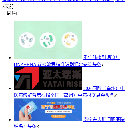
8天前
一周热门
重症肺炎别漏诊！
DNA+RNA 双检流程精准识别混合感染
头条
1
2026国际（亳州）中
医药博览暨第42届全国（亳州）中药材交易会
头条
2
南宁东大肛门肠医院
好吗？
头条
3