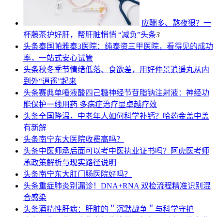
应酬多、熬夜狠？一
杯藤茶护好肝，帮肝脏悄悄 “减负”
头条
3
头条
泰国帕雅泰3医院：纯泰资三甲医院，看得见的成功
率，一站式安心试管
头条
秋冬季节情绪低落、食欲差，用好仲景逍遥丸从内
到外“逍遥”起来
头条
赛典单唾液酸四己糖神经节苷脂钠注射液：神经功
能保护一线用药 多病症治疗显卓越疗效
头条
全国降温，中老年人如何科学补钙？哈药金盖中盖
有新解
头条
南宁东大医院收费高吗？
头条
中医师承后面可以考中医执业证书吗？阿虎医考师
承政策解析与现实路径说明
头条
南宁东大肛门肠医院好吗？
头条
重症肺炎别漏诊！DNA+RNA 双检流程精准识别混
合感染
头条
酒精性肝病：肝脏的＂沉默战争＂与科学守护