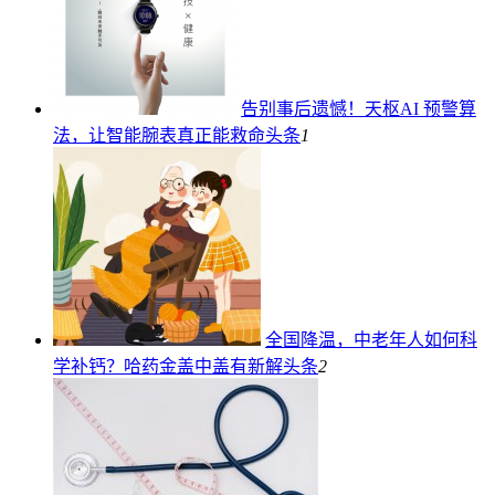
告别事后遗憾！天枢AI 预警算
法，让智能腕表真正能救命
头条
1
全国降温，中老年人如何科
学补钙？哈药金盖中盖有新解
头条
2