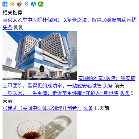
相关推荐
南京太乙堂中医院杜保国：以复合之法，解除10类肠胃病困扰
头条
刚刚
泰国帕雅泰3医院：纯泰资
三甲医院，看得见的成功率，一站式安心试管
头条
前天
一身医术，一生乡情：走近苗乡健康 “守护人” 熊世晓
头条
5
天前
张建武（民间中医体质调理开创者）
头条
11天前