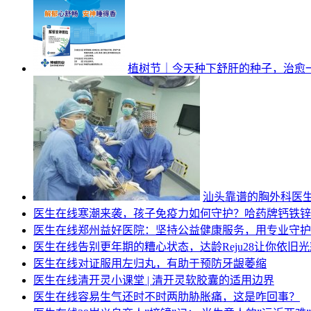
植树节｜今天种下舒肝的种子，治愈
汕头靠谱的胸外科医
医生在线
寒潮来袭，孩子免疫力如何守护？哈药牌钙铁锌
医生在线
郑州益好医院：坚持公益健康服务，用专业守护
医生在线
告别更年期的糟心状态，达龄Reju28让你依旧
医生在线
对证服用左归丸，有助于预防牙龈萎缩
医生在线
清开灵小课堂 | 清开灵软胶囊的适用边界
医生在线
容易生气还时不时两肋胁胀痛，这是咋回事？