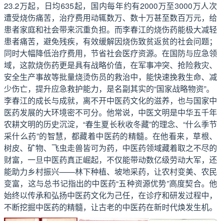
23.2万起，日均635起，国内每年约有2000万至3000万人次
遭受烧伤痛苦，治疗费用动辄数万、数十万甚至数百万元，给
患者家庭和社会带来沉重负担。而李春江的烧伤药能极大减轻
患者痛苦，避免残疾，有效缓解因烧伤致贫返贫的社会问题；
同时大幅降低治疗费用，节省社会医疗资源。在国防与应急领
域，这款烧伤药更是具有战略价值，在军事冲突、抢险救灾、
安全生产事故等批量烧烫伤员的救治中，能快速挽救生命、减
少伤亡，提升应急救护能力，是名副其实的“国家战略物资”。
李春江的成长与成就，离不开中医药文化的滋养，也与国家中
医药发展的大环境密不可分。他常说，中医文明是中华五千年
农耕文明的历史沉淀，“春生夏长秋收冬藏”的理念、“什么季节
采什么药”的智慧，都藏着中医药的精髓。在他看来，草根、
树皮、矿物、飞虫走兽皆可为药，中医药领域藏着取之不尽的
财富，一旦中医药真正崛起，不仅能带动数亿级劳动大军，还
能助力乡村振兴——林下种植、坡地采药，让农村变美、农民
变富，这与总书记指出的中医药“五种资源优势”高度契合。他
始终以传承和弘扬中医药文化为己任，在诊疗和研发过程中，
不断挖掘中医药的精髓，让古老的中医药在新时代焕发生机。