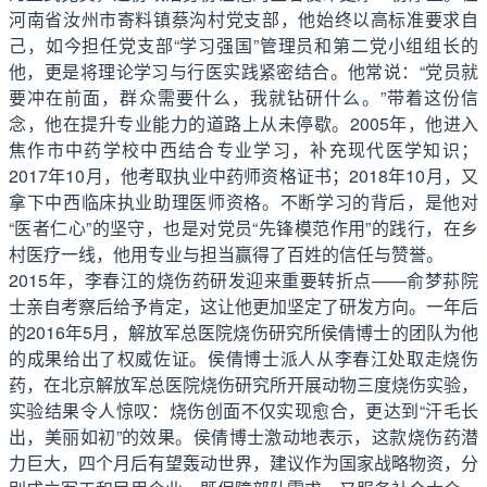
河南省汝州市寄料镇蔡沟村党支部，他始终以高标准要求自
己，如今担任党支部“学习强国”管理员和第二党小组组长的
他，更是将理论学习与行医实践紧密结合。他常说：“党员就
要冲在前面，群众需要什么，我就钻研什么。”带着这份信
念，他在提升专业能力的道路上从未停歇。2005年，他进入
焦作市中药学校中西结合专业学习，补充现代医学知识；
2017年10月，他考取执业中药师资格证书；2018年10月，又
拿下中西临床执业助理医师资格。不断学习的背后，是他对
“医者仁心”的坚守，也是对党员“先锋模范作用”的践行，在乡
村医疗一线，他用专业与担当赢得了百姓的信任与赞誉。
2015年，李春江的烧伤药研发迎来重要转折点——俞梦荪院
士亲自考察后给予肯定，这让他更加坚定了研发方向。一年后
的2016年5月，解放军总医院烧伤研究所侯倩博士的团队为他
的成果给出了权威佐证。侯倩博士派人从李春江处取走烧伤
药，在北京解放军总医院烧伤研究所开展动物三度烧伤实验，
实验结果令人惊叹：烧伤创面不仅实现愈合，更达到“汗毛长
出，美丽如初”的效果。侯倩博士激动地表示，这款烧伤药潜
力巨大，四个月后有望轰动世界，建议作为国家战略物资，分