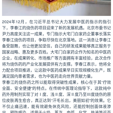
2024年12月，在习近平总书记大力发展中医药指示的指引
下，李春江的烧伤药项目迎来了新的发展机遇。北京市委书记
尹力高度关注这一成果，专门指示大宅门白家药企董事长落实
李春江烧伤药项目，争取尽快在北京落地。这一消息让李春江
备受鼓舞，也让他更加坚信，自己的研发成果能够真正服务于
国家战略、惠及更多百姓。大宅门白家药企作为知名的中医药
企业，在成果转化、市场推广等方面拥有丰富经验，此次合作
将为烧伤药的产业化发展提供有力支撑。李春江表示，他将全
力配合项目推进，让这款中医药成果早日实现规模化生产，既
满足国内患者需求，也为中医药走向世界贡献力量。
李春江的烧伤药之所以能取得突破性成果，核心在于其“疗效
全面、安全便捷”的特点。在传统中医理论指导下，这款纯中
药外用制剂实现了对Ⅰ度、浅Ⅱ度、深Ⅱ度乃至Ⅲ度烧伤的原
位皮肤再生愈合，真正达到“汗毛长出，美丽如初”的效果。它
不仅止痛迅速，能有效避免休克风险，还能控制创面体液渗
出、预防感染，适用于火焰、蒸汽、电弧、化学、热液等近百