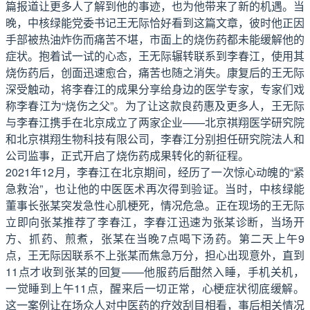
篇报道让更多人了解到他的事迹，也为他带来了新的机遇。当
晚，中核绿能党委书记王无际恰好看到这篇文章，彼时他正因
手部被热油炸伤而痛苦不堪，市面上的烧伤药都未能缓解他的
症状。抱着试一试的心态，王无际辗转联系到李春江，使用其
烧伤药后，创面迅速愈合，痛苦也随之消失。康复后的王无际
深受触动，将李春江的成果分享给身边的医学专家，专家们戏
称李春江为“烧伤之父”。为了让这款良药惠及更多人，王无际
与李春江携手在北京成立了两家企业——北京祺翔医学研究院
和北京祺翔生物科技有限公司，李春江分别担任研究院法人和
公司监事，正式开启了烧伤药成果转化的新征程。
2021年12月，李春江在北京期间，经历了一次惊心动魄的“紧
急救治”，也让他的中医医术再次得到验证。当时，中核绿能
董事长张某突发急性心肌梗死，情况危急。正在现场的王无际
立即向张某推荐了李春江，李春江迅速为张某诊断，当场开
方、抓药、煎煮，张某在当晚7点喝下汤药。第二天上午9
点，王无际因联系不上张某而焦急万分，担心出现意外，直到
11点才收到张某的回复——他服药后酣然入睡，手机关机，
一觉睡到上午11点，醒来后一切正常，心梗症状彻底缓解。
这一案例让在场众人对中医药的疗效刮目相看，事后相关情况