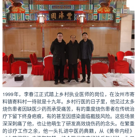
1999年，李春江正式踏上乡村执业医师的岗位，在汝州市寄
料镇寄料村一待就是十九年。乡村行医的日子里，他见过太多
烧伤患者因缺医少药而承受痛苦，有的重度烧伤患者在传统治
疗下留下终身疤痕，有的甚至因感染面临截肢风险。这些场景
深深刺痛了他，也让他萌生了研发高效烧伤药的念头。在繁重
的诊疗工作之余，他一头扎进中医药典籍，从《黄帝内经》