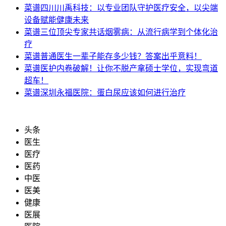
菜谱
四川川禹科技：以专业团队守护医疗安全，以尖端
设备赋能健康未来
菜谱
三位顶尖专家共话烟雾病：从流行病学到个体化治
疗
菜谱
普通医生一辈子能存多少钱？答案出乎意料！
菜谱
医护内卷破解！让你不脱产拿硕士学位，实现弯道
超车！
菜谱
深圳永福医院：蛋白尿应该如何进行治疗
头条
医生
医疗
医药
中医
医美
健康
医展