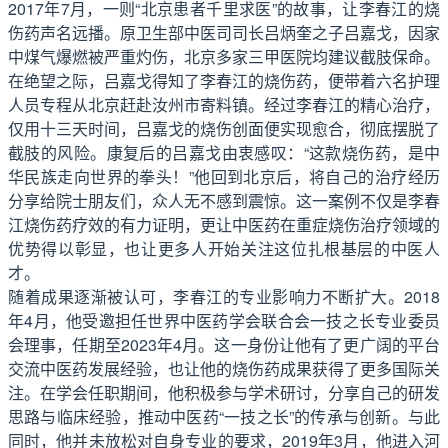
2017年7月，一则“北京患者千里求医”的故事，让李春江的烧
伤药声名远播。原卫生部中医司司长吕炳奎之子吕嘉戈，因家
中煤气爆燃被严重灼伤，北京多家三甲医院均建议截肢保命。
在绝望之际，吕嘉戈得知了李春江的烧伤药，便带着六名护理
人员专程从北京赶赴汝州市寄料镇。经过李春江的精心治疗，
仅用十三天时间，吕嘉戈的烧伤创面便实现愈合，彻底摆脱了
截肢的风险。康复后的吕嘉戈由衷感叹：“这款烧伤药，是中
华民族走向世界的拳头！”他回到北京后，将自己的治疗经历
分享给院士朋友们，众人无不感到震惊。这一案例不仅是李春
江烧伤药疗效的有力证明，更让中医药在重症烧伤治疗领域的
优势得以彰显，也让更多人开始关注这位扎根基层的中医人
才。
随着成果逐渐被认可，李春江的专业影响力不断扩大。2018
年4月，他受邀担任世界中医药学会联合会一技之长专业委员
会理事，任期至2023年4月。这一身份让他有了更广阔的平台
交流中医药发展经验，也让他的烧伤药成果获得了更多国际关
注。在学会任职期间，他积极参与学术研讨，分享自己的研发
思路与临床经验，推动中医药“一技之长”的传承与创新。与此
同时，他并未放松对自身专业的要求，2019年3月，他进入河