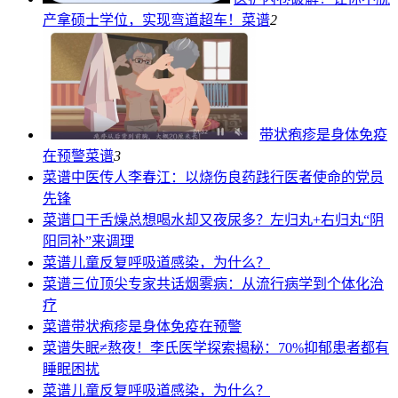
产拿硕士学位，实现弯道超车！
菜谱
2
带状疱疹是身体免疫
在预警
菜谱
3
菜谱
中医传人李春江：以烧伤良药践行医者使命的党员
先锋
菜谱
口干舌燥总想喝水却又夜尿多？左归丸+右归丸“阴
阳同补”来调理
菜谱
儿童反复呼吸道感染，为什么？
菜谱
三位顶尖专家共话烟雾病：从流行病学到个体化治
疗
菜谱
带状疱疹是身体免疫在预警
菜谱
失眠≠熬夜！李氏医学探索揭秘：70%抑郁患者都有
睡眠困扰
菜谱
儿童反复呼吸道感染，为什么？