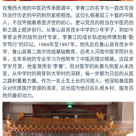
在豫西大地的中医药传承图谱中，李春江的名字与一款改写烧
伤治疗历史的中药制剂紧密相连。这位扎根基层三十载的中医
人，不仅怀揣着悬壶济世的初心，更以党员的担当在中医药创
新之路上稳步前行。从鲁山县背孜乡中学的少年学子，到如今
享誉业界的烧伤治疗专家，李春江的成长轨迹始终镌刻着“勤
学笃行”的印记。1984年至1997年，他先后在鲁山县背孜乡中
学、鲁山县第二高中完成基础教育，后考入河南中医学院针灸
系，五年系统的专业学习为他筑牢了中医药理论根基。这段求
学岁月里，他虽曾用名“李春”，但对医学的执着与热爱从未改
变，从中学时的萌芽到大学时的深耕，每一步都为日后的从医
之路积蓄着力量。作为一名土生土长的河南人，他深知基层群
众对优质医疗资源的渴求，这也成为他日后扎根乡村、服务百
姓的最初动力。