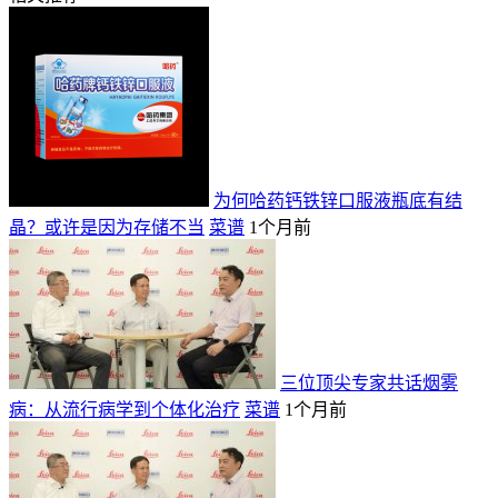
为何哈药钙铁锌口服液瓶底有结
晶？或许是因为存储不当
菜谱
1个月前
三位顶尖专家共话烟雾
病：从流行病学到个体化治疗
菜谱
1个月前