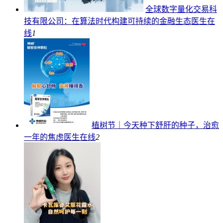
全球数字量化交易科
技有限公司：在算法时代构建可持续的金融生态
医生在
线
1
植树节｜今天种下舒肝的种子，治愈
一年的焦虑
医生在线
2