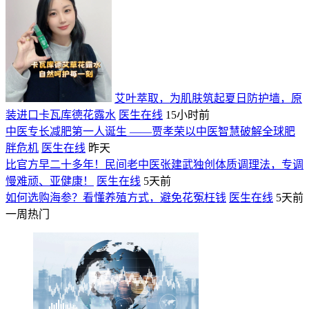
艾叶萃取，为肌肤筑起夏日防护墙，原
装进口卡瓦库德花露水
医生在线
15小时前
中医专长减肥第一人诞生 ——贾孝荣以中医智慧破解全球肥
胖危机
医生在线
昨天
比官方早二十多年！民间老中医张建武独创体质调理法，专调
慢难顽、亚健康！
医生在线
5天前
如何选购海参？看懂养殖方式，避免花冤枉钱
医生在线
5天前
一周热门