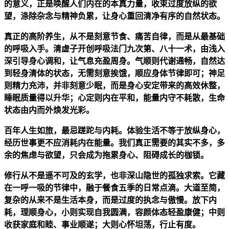
的意义，正是唤醒人们内在的本真力量，收束过度放纵的欲
望，涤除杂念与精神负累，让身心重回清净有序的自然状态。
真正的高阶养生，从不是刻意节食、痛苦自律，而是从最基础
的呼吸入手。清虚子开创呼吸法门九次第、八十一术，由浅入
深引导身心调和，让气息充盈周身。气顺则代谢通畅，自然达
到轻身清体的状态，无需刻意挨饿，顺应身体节律即可；神足
则精力充沛，并非刻意少眠，而是身心安定带来的高效休整，
睡眠质量得以升华；心定则内在平和，能量内守不耗散，生命
状态由内而外焕发光彩。
百年人生如旅，最忌蹉跎与内耗。体验生活不等于放纵身心，
经历世事更不应消耗内在能量。我们真正需要的其实不多，多
余的焦虑与欲望，只会成为拖累身心、阻碍成长的枷锁。
修行从不是遥不可及的玄学，也非深山隐世的孤独求索。它藏
在一呼一吸的节律中，融于餐
食五
季的日常点滴。大道至简，
复杂的从来不是生活本身，而是过度的执念与傲慢。放下内
耗，理顺身心，小则实现自我圆满，容颜体态轻盈康健；中则
收获家庭和睦、事业顺遂；大则心怀坦荡，行止有度。