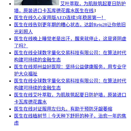
艾叶萃取，为肌肤筑起夏日防护
墙，原装进口卡瓦库德花露水
医生在线
3
医生在线
久心家用版AED连续3年稳居第一！
医生在线
告别更年期的糟心状态，达龄Reju28让你依旧
光彩照人
医生在线
晚上睡觉老是出汗，醒来就停止，这是肾阴虚
了吗？
医生在线
全球数字量化交易科技有限公司：在算法时代
构建可持续的金融生态
医生在线
郑州益好医院：坚持公益健康服务，用专业守
护大众福祉
医生在线
全球数字量化交易科技有限公司：在算法时代
构建可持续的金融生态
医生在线
艾叶萃取，为肌肤筑起夏日防护墙，原装进口
卡瓦库德花露水
医生在线
对证服用左归丸，有助于预防牙龈萎缩
医生在线
植树节｜今天种下舒肝的种子，治愈一年的焦
虑