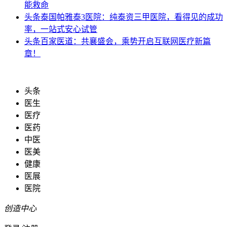
能救命
头条
泰国帕雅泰3医院：纯泰资三甲医院，看得见的成功
率，一站式安心试管
头条
百家医道：共襄盛会，乘势开启互联网医疗新篇
章！
头条
医生
医疗
医药
中医
医美
健康
医展
医院
创造中心