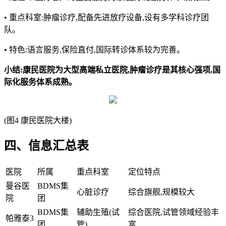
• 重点科室:肿瘤诊疗,配备先进放疗设备,设有多学科诊疗团
队。
• 特色:语言服务,保险直付,国际转诊体系较为完善。
小结:康民医院为大型高端私立医院,肿瘤诊疗是其核心强项,国
际化服务体系成熟。
(图4 康民医院大楼)
四、信息汇总表
医院
所属
重点科室
定位特点
曼谷医
BDMS集
心脏诊疗
综合旗舰,规模较大
院
团
BDMS集
辅助生殖(试
综合医院,试管领域经验丰
帕雅泰3
团
管)
富