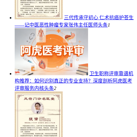
三代传承守初心 仁术抗癌护苍生
——记中医恶性肿瘤专家张伟主任医师
头条
1
卫生职称评审靠谱机
构推荐：如何识别真正的专业支持？深度剖析阿虎医考
评审服务内核
头条
2