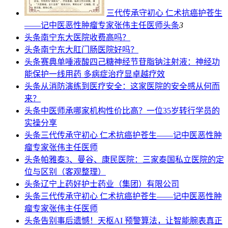
三代传承守初心 仁术抗癌护苍生
——记中医恶性肿瘤专家张伟主任医师
头条
3
头条
南宁东大医院收费高吗？
头条
南宁东大肛门肠医院好吗？
头条
赛典单唾液酸四己糖神经节苷脂钠注射液：神经功
能保护一线用药 多病症治疗显卓越疗效
头条
从消防演练到医疗安全：这家医院的安全感从何而
来？
头条
中医师承哪家机构性价比高？一位35岁转行学员的
实操分享
头条
三代传承守初心 仁术抗癌护苍生——记中医恶性肿
瘤专家张伟主任医师
头条
帕雅泰3、曼谷、康民医院：三家泰国私立医院的定
位与区别（客观整理）
头条
辽宁上药好护士药业（集团）有限公司
头条
三代传承守初心 仁术抗癌护苍生——记中医恶性肿
瘤专家张伟主任医师
头条
告别事后遗憾！天枢AI 预警算法，让智能腕表真正