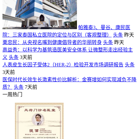
帕雅泰3、曼谷、康民医
院：三家泰国私立医院的定位与区别（客观整理）
头条
昨天
栗忠民：从央视名嘴到健康倡导者的华丽转身
头条
昨天
高益秀：以科学为基筑造医美安全体系 让微整形走出经验主
义
头条
3天前
人表皮生长因子受体2（HER-2）检验开发市场调研报告
头条
3天前
医保时代长效生长激素性价比解析：金赛增如何实现减负不降
质？
头条
7天前
一周热门