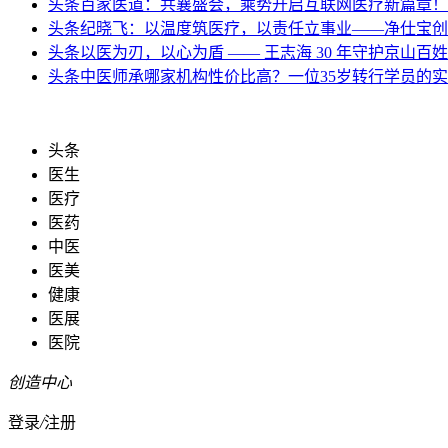
头条
百家医道：共襄盛会，乘势开启互联网医疗新篇章！
头条
纪晓飞：以温度筑医疗，以责任立事业——净仕宝创
头条
以医为刃，以心为盾 —— 王志海 30 年守护京山百
头条
中医师承哪家机构性价比高？一位35岁转行学员的
头条
医生
医疗
医药
中医
医美
健康
医展
医院
创造中心
登录
/
注册