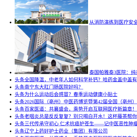
从消防演练到医疗安
泰国帕雅泰3医院：
头条
全国降温，中老年人如何科学补钙？哈药金盖中盖有
头条
南宁东大肛门肠医院好吗？
头条
为什么运动后会感冒？春季运动健康小贴士
头条
2026国际（亳州）中医药博览暨第42届全国（亳州
头条
百家医道：共襄盛会，乘势开启互联网医疗新篇章！
头条
老咽炎总是反反复复？别只喝白开水！这杯藤茶帮你
头条
三代传承守初心 仁术抗癌护苍生——记中医恶性肿
头条
辽宁上药好护士药业（集团）有限公司