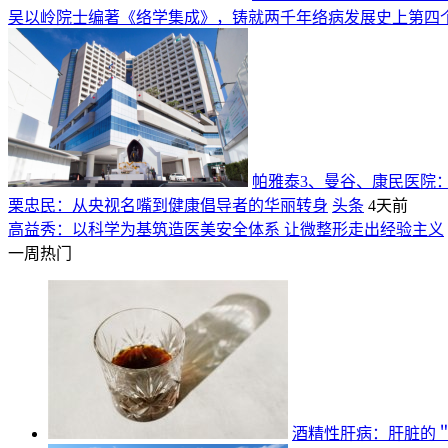
吴以岭院士编著《络学集成》，铸就两千年络病发展史上第四
帕雅泰3、曼谷、康民医院
栗忠民：从央视名嘴到健康倡导者的华丽转身
头条
4天前
高益秀：以科学为基筑造医美安全体系 让微整形走出经验主义
一周热门
酒精性肝病：肝脏的