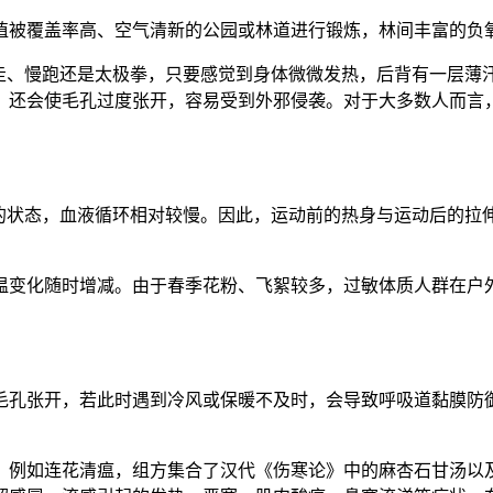
植被覆盖率高、空气清新的公园或林道进行锻炼，林间丰富的负氧
走、慢跑还是太极拳，只要感觉到身体微微发热，后背有一层薄汗
还会使毛孔过度张开，容易受到外邪侵袭。对于大多数人而言，
的状态，血液循环相对较慢。因此，运动前的热身与运动后的拉
温变化随时增减。由于春季花粉、飞絮较多，过敏体质人群在户
毛孔张开，若此时遇到冷风或保暖不及时，会导致呼吸道黏膜防
。例如连花清瘟，组方集合了汉代《伤寒论》中的麻杏石甘汤以