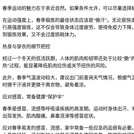
春季运动的魅力在于亲近自然。如果条件允许，可以尽量选择
在运动强度上，春季锻炼的最佳状态应该是“微汗”。无论是快
行高强度锻炼，这不仅会导致身体过度疲劳，使得免疫力下降，
到锻炼效果，又不会过度损耗体力。
热身与穿衣的细节把控
经过一个冬天的低活跃期，人体的肌肉和韧带还处于比较“脆”
热”过程，能显著降低肌肉拉伤或关节扭伤的风险。
此外，春季气温波动较大，建议出门前查询天气情况，根据气
时擦干汗液并更换干爽衣物，避免着凉。
应对感冒，常备健康“保护伞”
春季是感冒、流感等呼吸道疾病的高发期。运动时身体出汗、
出现发热、肌肉酸痛、鼻塞流涕等感冒症状。
应对春季易发的感冒、流感，家中常备一些应急药品很有必要