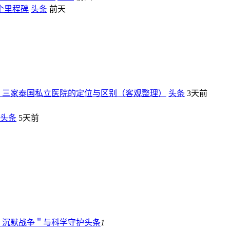
个里程碑
头条
前天
：三家泰国私立医院的定位与区别（客观整理）
头条
3天前
头条
5天前
＂沉默战争＂与科学守护
头条
1