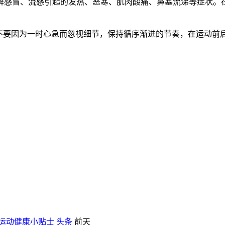
解感冒、流感引起的发热、恶寒、肌肉酸痛、鼻塞流涕等症状。
。不要因为一时心急而忽视细节，保持循序渐进的节奏，在运动前
运动健康小贴士
头条
前天