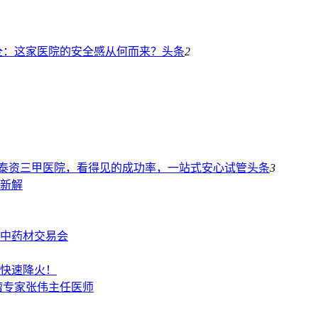
全：这家医院的安全感从何而来？
头条
2
纯泰资三甲医院，看得见的成功率，一站式安心试管
头条
3
新解
）中药材交易会
快速降火！
瘤专家张伟主任医师